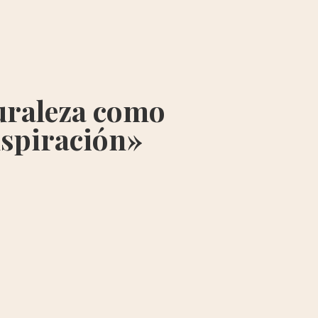
uraleza como
nspiración»